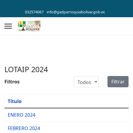
032574067
info@gadparroquiabolivar.gob.ec
LOTAIP 2024
Cantidad a mostrar
Filtros
Filtrar
Título
ENERO 2024
FEBRERO 2024