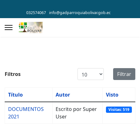
032574067
info@gadparroquiabolivar.gob.ec
Cantidad a mostrar
Filtros
Filtrar
Título
Autor
Visto
DOCUMENTOS
Escrito por Super
Visitas: 519
2021
User