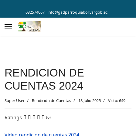
032574067
info@gadparroquiabolivar.gob.ec
RENDICION DE
CUENTAS 2024
Super User
Rendición de Cuentas
18 Julio 2025
Visto: 649
Ratings
(0)
Video rendicion de cuentas 2024