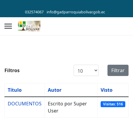
032574067
info@gadparroquiabolivar.gob.ec
Cantidad a mostrar
Filtros
Filtrar
Título
Autor
Visto
DOCUMENTOS
Escrito por Super
Visitas: 516
User