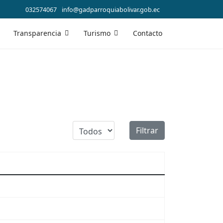
032574067
info@gadparroquiabolivar.gob.ec
Transparencia
Turismo
Contacto
Cantidad a mostrar
Filtrar