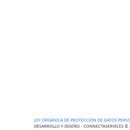
GOBIERNO AUTÓNOMO
DESCENTRALIZADO
PARROQUIAL RURAL DE BOLÍVAR
LEY ORGÁNICA DE PROTECCIÓN DE DATOS PERS
DESARROLLO Y DISEÑO - CONNECTASERVICES © 