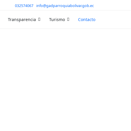
032574067
info@gadparroquiabolivar.gob.ec
Transparencia
Turismo
Contacto