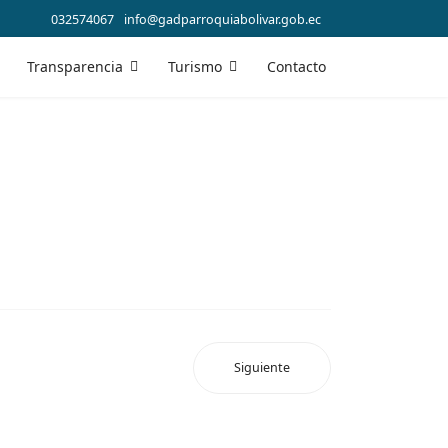
032574067
info@gadparroquiabolivar.gob.ec
Transparencia
Turismo
Contacto
Siguiente